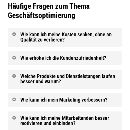
Häufige Fragen zum Thema
Geschäftsoptimierung
Wie kann ich meine Kosten senken, ohne an
Qualität zu verlieren?
Analysieren sie alle Ausgaben des
Wie erhöhe ich die Kundenzufriedenheit?
Unternehmens. Vergleichen sie intensiv
Fragen sie ihre Kunden gezielt nach Feedback
sämtliche Lieferanten und optimieren Sie Ihre
Welche Produkte und Dienstleistungen laufen
besser und warum?
und werten sie die Ergebnisse aus, um die
Lagerhaltung.
Stärken und Schwächen ihres Unternehmens
Prüfen sie den Einsatz digitaler Lösungen, um
Werten sie die Verkaufszahlen der Produkte
Wie kann ich mein Marketing verbessern?
bezüglich der Kundenzufriedenheit sowie
Prozesse effizienter und günstiger zu
und Dienstleistungen ihres Unternehmens
Veränderungen zu erkennen.
gestalten.
Prüfen sie, welche Kanäle am besten
regelmäßig aus und analysieren sie, welche
Wie kann ich meine Mitarbeitenden besser
Optimieren sie Serviceabläufe, schulen sie
motivieren und einbinden?
funktionieren (z. B. Social Media, Google,
Angebote von welchen ihrer Kunden
Ihre Mitarbeiter im Kundenumgang und